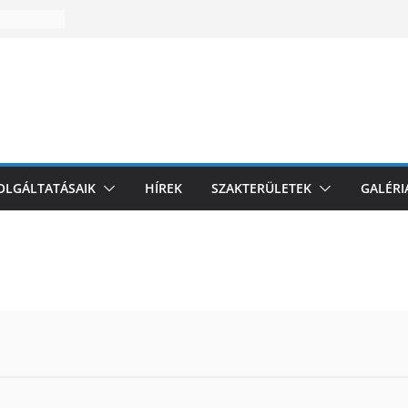
zakmai
l
i
omagolási
k az EU-
és
ZOLGÁLTATÁSAIK
HÍREK
SZAKTERÜLETEK
GALÉRI