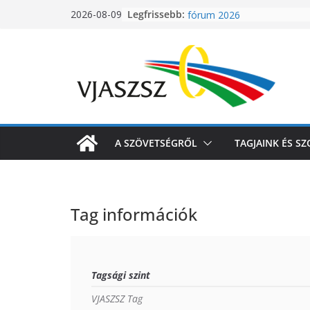
Török-magyar online váms
Skip
Legfrissebb:
2026-08-09
fórum 2026
to
PPWR tanácsadói szemme
content
LEF-Egyetlen közös szakma
platform
PPWR rendelet 2026: új cs
megfelelési kötelezettsége
ban
VJASZSZ 2026. évi Közgyűl
A SZÖVETSÉGRŐL
TAGJAINK ÉS S
Tag információk
Tagsági szint
VJASZSZ Tag