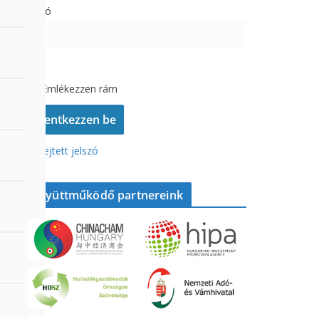
Jelszó
Emlékezzen rám
Elfelejtett jelszó
Együttműködő partnereink