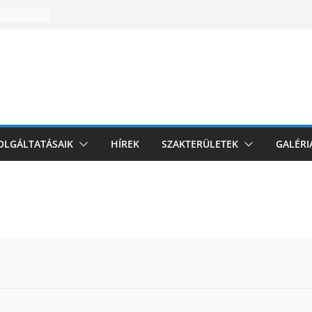
zakmai
l
i
omagolási
k az EU-
és
ZOLGÁLTATÁSAIK
HÍREK
SZAKTERÜLETEK
GALÉRI