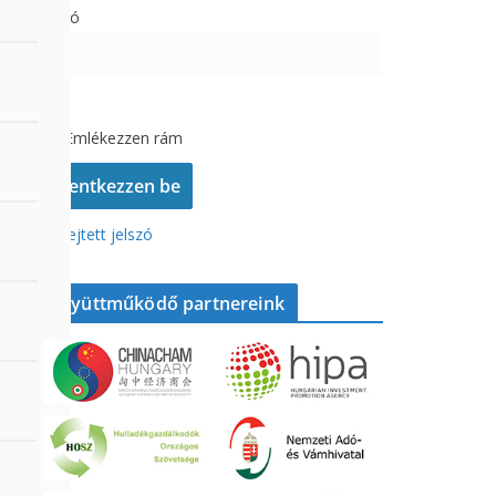
Jelszó
Emlékezzen rám
Elfelejtett jelszó
Együttműködő partnereink