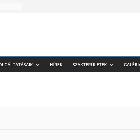
zakmai
l
i
omagolási
k az EU-
és
ZOLGÁLTATÁSAIK
HÍREK
SZAKTERÜLETEK
GALÉRI