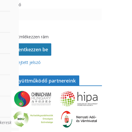
Jelszó
Emlékezzen rám
Elfelejtett jelszó
Együttműködő partnereink
mkereskedelmi ügyintézés