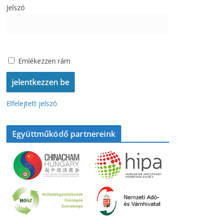
Jelszó
Emlékezzen rám
Elfelejtett jelszó
Együttműködő partnereink