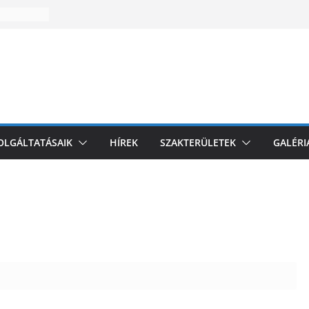
zakmai
l
i
omagolási
k az EU-
és
ZOLGÁLTATÁSAIK
HÍREK
SZAKTERÜLETEK
GALÉRI