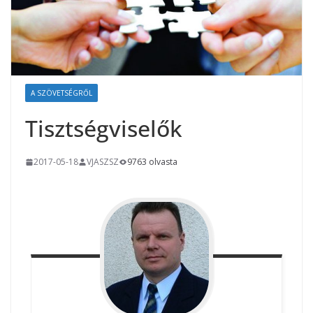
A SZÖVETSÉGRŐL
Tisztségviselők
2017-05-18
VJASZSZ
9763 olvasta