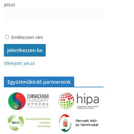
Jelszó
Emlékezzen rám
Elfelejtett jelszó
Együttműködő partnereink