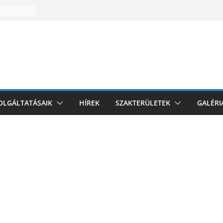
zakmai
l
i
omagolási
k az EU-
és
ZOLGÁLTATÁSAIK
HÍREK
SZAKTERÜLETEK
GALÉRI