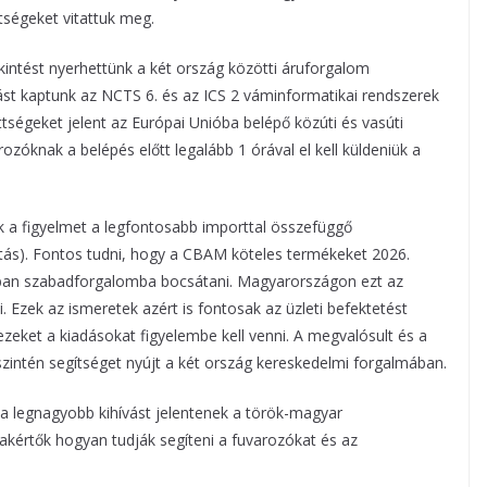
tségeket vitattuk meg.
intést nyerhettünk a két ország közötti áruforgalom
ást kaptunk az NCTS 6. és az ICS 2 váminformatikai rendszerek
tségeket jelent az Európai Unióba belépő közúti és vasúti
zóknak a belépés előtt legalább 1 órával el kell küldeniük a
k a figyelmet a legfontosabb importtal összefüggő
tás). Fontos tudni, hogy a CBAM köteles termékeket 2026.
EU-ban szabadforgalomba bocsátani. Magyarországon ezt az
 Ezek az ismeretek azért is fontosak az üzleti befektetést
zeket a kiadásokat figyelembe kell venni. A megvalósult és a
zintén segítséget nyújt a két ország kereskedelmi forgalmában.
 a legnagyobb kihívást jelentenek a török-magyar
zakértők hogyan tudják segíteni a fuvarozókat és az