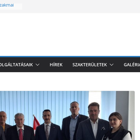
zakmai
l
i
omagolási
k az EU-
és
ZOLGÁLTATÁSAIK
HÍREK
SZAKTERÜLETEK
GALÉRI