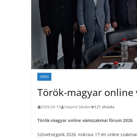
HÍREK
Török-magyar online
2026-03-19
Szepesi Sándor
121 olvasta
Török-magyar online vámszakmai fórum 2026
Szövetségünk 2026. március 17-én online szakma