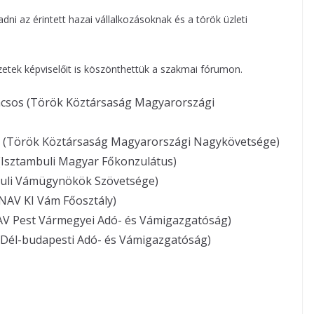
ni az érintett hazai vállalkozásoknak és a török üzleti
zetek képviselőit is köszönthettük a szakmai fórumon.
csos (Török Köztársaság Magyarországi
s (Török Köztársaság Magyarországi Nagykövetsége)
 (Isztambuli Magyar Főkonzulátus)
buli Vámügynökök Szövetsége)
NAV KI Vám Főosztály)
AV Pest Vármegyei Adó- és Vámigazgatóság)
Dél-budapesti Adó- és Vámigazgatóság)