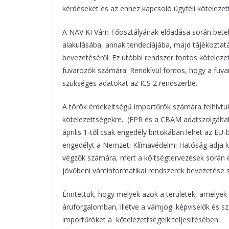
kérdéseket és az ehhez kapcsoló ügyféli kötelezet
A NAV KI Vám Főosztályának előadása során betek
alakulásába, annak tendeciájába, majd tájékoztat
bevezetéséről. Ez utóbbi rendszer fontos kötelezet
fuvarozók számára. Rendkívül fontos, hogy a fuvaro
szükséges adatokat az ICS 2 rendszerbe.
A török érdekeltségű importőrök számára felhívtu
kötelezettségekre. (EPR és a CBAM adatszolgálta
április 1-től csak engedély birtokában lehet az 
engedélyt a Nemzeti Klímavédelmi Hatóság adja ki.
végzők számára, mert a költségtervezések során e
jövőbeni váminformatikai rendszerek bevezetése s
Érintettük, hogy melyek azok a területek, amelyek
áruforgalomban, illetve a vámjogi képviselők és s
importőröket a kötelezettségeik teljesítésében.