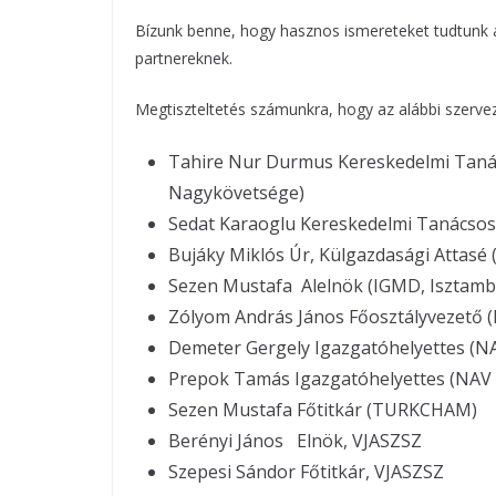
Bízunk benne, hogy hasznos ismereteket tudtunk ad
partnereknek.
Megtiszteltetés számunkra, hogy az alábbi szerve
Tahire Nur Durmus Kereskedelmi Taná
Nagykövetsége)
Sedat Karaoglu Kereskedelmi Tanácso
Bujáky Miklós Úr, Külgazdasági Attasé
Sezen Mustafa Alelnök (IGMD, Isztam
Zólyom András János Főosztályvezető (
Demeter Gergely Igazgatóhelyettes (N
Prepok Tamás Igazgatóhelyettes (NAV 
Sezen Mustafa Főtitkár (TURKCHAM)
Berényi János Elnök, VJASZSZ
Szepesi Sándor Főtitkár, VJASZSZ