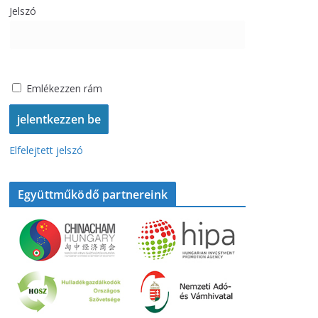
Jelszó
Emlékezzen rám
Elfelejtett jelszó
Együttműködő partnereink