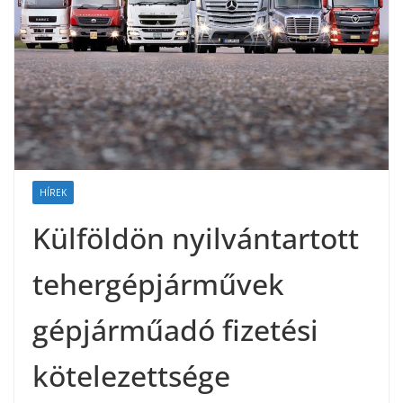
HÍREK
Külföldön nyilvántartott
tehergépjárművek
gépjárműadó fizetési
kötelezettsége