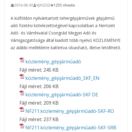
2016-08-30
VJASZSZ
1255 olvasta
A külföldön nyilvántartott tehergépjárművek gépjármű
adó fizetési kötelezettségével kapcsolatban a Nemzeti
Adó- és Vámhivatal Csongrád Megyei Adó és
Vámigazgatósága által kiadott több nyelvű KÖZLEMÉNYE
az alábbi mellékletre kattintva olvasható, illetve letölthető.
közlemény_gépjárműadó
Fájl méret:
245 KB
közlemény_gépjárműadó_SKF_EN
Fájl méret:
206 KB
közlemény_gépjárműadó-SKF DE
Fájl méret:
209 KB
NF211.közlemény_gépjárműadó-SKF-RO
Fájl méret:
237 KB
NF211.közlemény_gépjárműadó-SKF-SRB