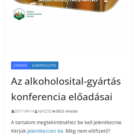
JÖVEDÉK
SZAKTERÜLETEK
Az alkoholosital-gyártás
konferencia előadásai
2017-09-14
VJASZSZ
3623 olvasta
A tartalom megtekintéséhez be kell jelentkeznie.
Kérjük
jelentkezzen be
. Még nem előfizető?