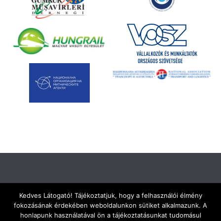
Kedves Látogató! Tájékoztatjuk, hogy a felhasználói élmény
fokozásának érdekében weboldalunkon sütiket alkalmazunk. A
Kapcsolat
Adatkezelési Szabályzat
Impresszum
honlapunk használatával ön a tájékoztatásunkat tudomásul
Vám, Jövedéki és Adóügyi Szolgáltatók Szövetsége
© 2026