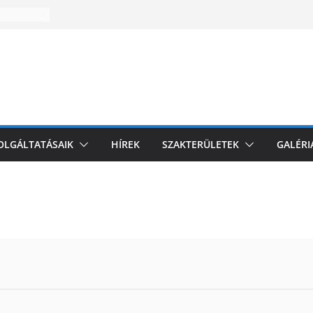
zakmai
l
i
omagolási
k az EU-
és
ZOLGÁLTATÁSAIK
HÍREK
SZAKTERÜLETEK
GALÉRI