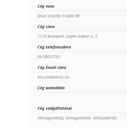
Cég neve
Ibusz Utazási Irodák Kft.
Cég címe
1118 Budapest, Dayka Gábor u. 3.
Cég telefonszáma
0614852792
Cég Email címe
kiss.eva@ibusz.hu
Cég weboldala
 - 
Cég szolgáltatásai
Vámügynökség, vámügyintézés, vámszakértés