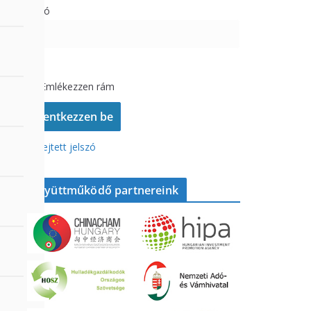
Jelszó
Emlékezzen rám
Elfelejtett jelszó
Együttműködő partnereink