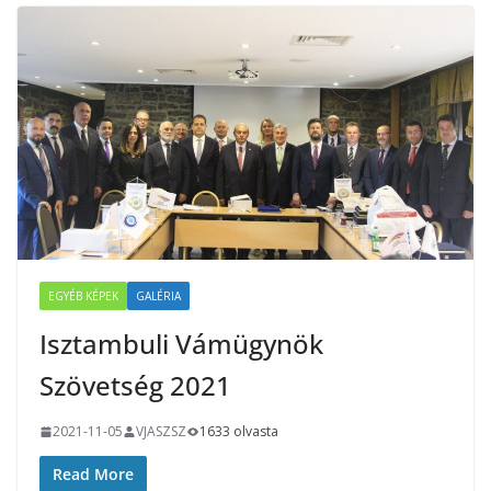
EGYÉB KÉPEK
GALÉRIA
Isztambuli Vámügynök
Szövetség 2021
2021-11-05
VJASZSZ
1633 olvasta
Read More