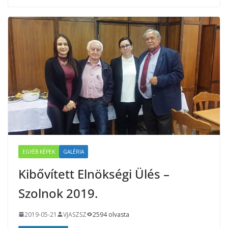
EGYÉB KÉPEK
GALÉRIA
Kibővített Elnökségi Ülés –
Szolnok 2019.
2019-05-21
VJASZSZ
2594 olvasta