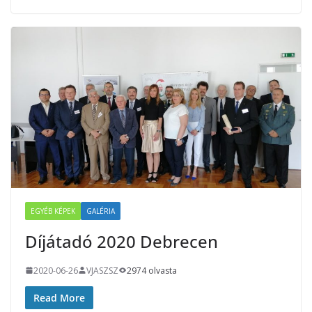
EGYÉB KÉPEK
GALÉRIA
Díjátadó 2020 Debrecen
2020-06-26
VJASZSZ
2974 olvasta
Read More