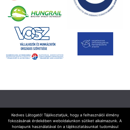
Kedves Látogató! Tájékoztatjuk, hogy a felhasználói élmény
fokozásának érdekében weboldalunkon sütiket alkalmazunk. A
Kapcsolat
Adatkezelési Szabályzat
Impresszum
honlapunk használatával ön a tájékoztatásunkat tudomásul
Vám, Jövedéki és Adóügyi Szolgáltatók Szövetsége
© 2026