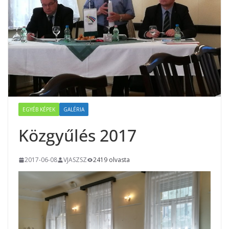
EGYÉB KÉPEK
GALÉRIA
Közgyűlés 2017
2017-06-08
VJASZSZ
2419 olvasta