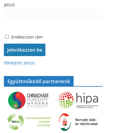
Jelszó
Emlékezzen rám
Elfelejtett jelszó
Együttműködő partnereink