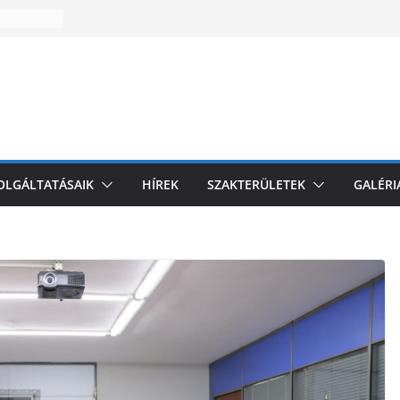
zakmai
l
i
omagolási
k az EU-
és
ZOLGÁLTATÁSAIK
HÍREK
SZAKTERÜLETEK
GALÉRI