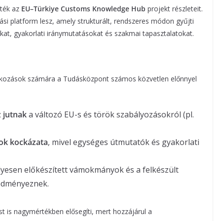
tték az
EU–Türkiye Customs Knowledge Hub
projekt részleteit.
si platform lesz, amely strukturált, rendszeres módon gyűjti
kat, gyakorlati iránymutatásokat és szakmai tapasztalatokat.
alkozások számára a Tudásközpont számos közvetlen előnnyel
 jutnak
a változó EU-s és török szabályozásokról (pl.
ok kockázata
, mivel egységes útmutatók és gyakorlati
elyesen előkészített vámokmányok és a felkészült
redményeznek.
t is nagymértékben elősegíti, mert hozzájárul a