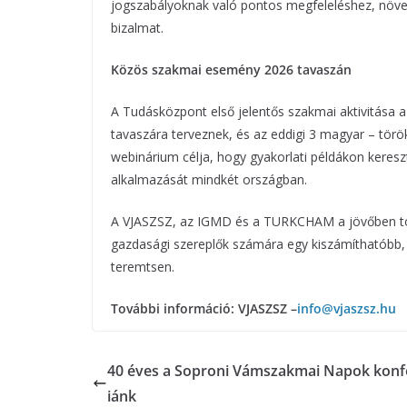
jogszabályoknak való pontos megfeleléshez, növel
bizalmat.
Közös szakmai esemény 2026 tavaszán
A Tudásközpont első jelentős szakmai aktivitása 
tavaszára terveznek, és az eddigi 3 magyar – török
webinárium célja, hogy gyakorlati példákon keresz
alkalmazását mindkét országban.
A VJASZSZ, az IGMD és a TURKCHAM a jövőben tov
gazdasági szereplők számára egy kiszámíthatóbb
teremtsen.
További információ: VJASZSZ –
info@vjaszsz.hu
40 éves a Soproni Vámszakmai Napok konf
iánk