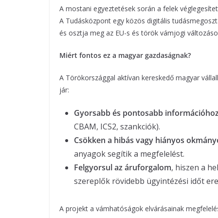
A mostani egyeztetések során a felek véglegesíte
A Tudásközpont egy közös digitális tudásmegosztá
és osztja meg az EU-s és török vámjogi változáso
Miért fontos ez a magyar gazdaságnak?
A Törökországgal aktívan kereskedő magyar váll
jár:
Gyorsabb és pontosabb információhoz
CBAM, ICS2, szankciók).
Csökken a hibás vagy hiányos okmány
anyagok segítik a megfelelést.
Felgyorsul az áruforgalom
, hiszen a h
szereplők rövidebb ügyintézési időt e
A projekt a vámhatóságok elvárásainak megfelelés