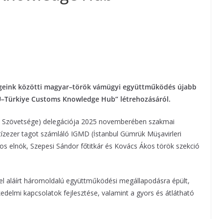
égeink közötti magyar–török vámügyi együttműködés újabb
U–Türkiye Customs Knowledge Hub” létrehozásáról.
ók Szövetsége) delegációja 2025 novemberében szakmai
tízezer tagot számláló IGMD (İstanbul Gümrük Müşavirleri
nos elnök, Szepesi Sándor főtitkár és Kovács Ákos török szekció
l aláírt háromoldalú együttműködési megállapodásra épült,
delmi kapcsolatok fejlesztése, valamint a gyors és átlátható