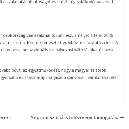
i a szakmai átláthatóságot és erősíti a gazdálkodókba vetett
a
Törökország vámszakmai fórum
lesz, amelyet a felek 2026
 vámszakmai fórum kiterjesztett és kibővített folytatása lesz. A
tül mutassa be az aktuális szabályozási változásokat és azok
ább bővíti az együttműködést, hogy a magyar és török
, gyorsabb és szakmailag magasabb színvonalú vámkörnyezetet
erenc
Soproni Szociális Intézmény támogatása