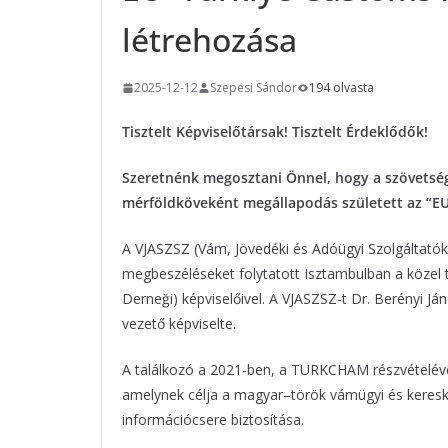
létrehozása
2025-12-12
Szepesi Sándor
194 olvasta
Tisztelt Képviselőtársak! Tisztelt Érdeklődők!
Szeretnénk megosztani Önnel, hogy a szövets
mérföldköveként megállapodás született az “E
A VJASZSZ (Vám, Jövedéki és Adóügyi Szolgáltat
megbeszéléseket folytatott Isztambulban a közel 
Derneği) képviselőivel. A VJASZSZ-t Dr. Berényi Já
vezető képviselte.
A találkozó a 2021-ben, a TURKCHAM részvételéve
amelynek célja a magyar–török vámügyi és kereske
információcsere biztosítása.