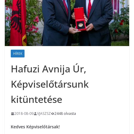
HÍREK
Hafuzi Avnija Úr,
Képviselőtársunk
kitüntetése
2018-08-09
VJASZSZ
2448 olvasta
Kedves Képviselőtársak!