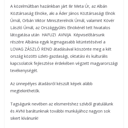
A közelmúltban hazánkban járt Ilir Meta Úr, az Albán
Köztársaság Elnöke, aki a Áder János Köztársasági Elnök
Úrnál, Orbán Viktor Miniszterelnök Úrnál, valamint Kövér
László Úrnál, az Országgyűlés Elnökénél tett hivatalos
látogatása után HAFUZI AVNIJA Képviselőtársunk
részére Albánia egyik legmagasabb kitüntetésével a
LOVAG ZÁSZLÓ REND átadásával köszönte meg a két
ország közötti üzleti-gazdasági, oktatási és kulturális
kapcsolatok fejlesztése érdekében végzett magyarországi
tevékenységét.
Az ünnepélyes átadásról készült képek alább
megtekinthetők.
Tagságunk nevében az elismeréshez szívből gratulálunk
és AVNI barátunknak további munkájához nagyon sok
sikert kívánunk!