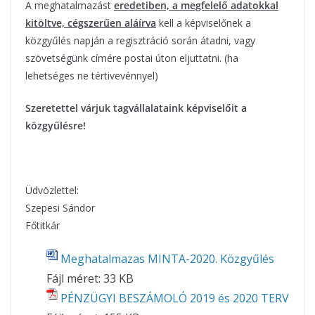
A meghatalmazást
eredetiben, a megfelelő adatokkal
kitöltve, cégszerűen aláírva
kell a képviselőnek a
közgyűlés napján a regisztráció során átadni, vagy
szövetségünk címére postai úton eljuttatni. (ha
lehetséges ne tértivevénnyel)
Szeretettel várjuk tagvállalataink képviselőit a
közgyűlésre!
Üdvözlettel:
Szepesi Sándor
Főtitkár
Meghatalmazas MINTA-2020. Közgyűlés
Fájl méret:
33 KB
PÉNZÜGYI BESZÁMOLÓ 2019 és 2020 TERV