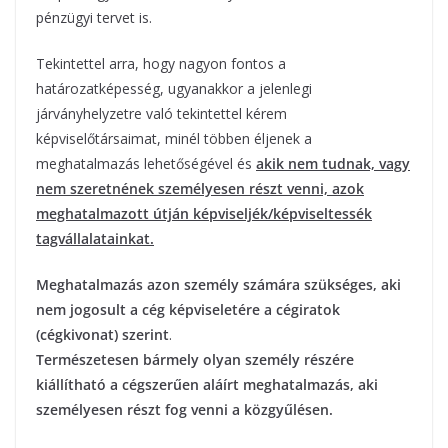
pénzügyi tervet is.
Tekintettel arra, hogy nagyon fontos a
határozatképesség, ugyanakkor a jelenlegi
járványhelyzetre való tekintettel kérem
képviselőtársaimat, minél többen éljenek a
meghatalmazás lehetőségével és
akik nem tudnak, vagy
nem szeretnének személyesen részt venni, azok
meghatalmazott útján képviseljék/képviseltessék
tagvállalatainkat.
Meghatalmazás azon személy számára szükséges, aki
nem jogosult a cég képviseletére a cégiratok
(cégkivonat) szerint
.
Természetesen bármely olyan személy részére
kiállítható a cégszerűen aláírt meghatalmazás, aki
személyesen részt fog venni a közgyűlésen.