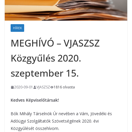
HÍREK
MEGHÍVÓ – VJASZSZ
Közgyűlés 2020.
szeptember 15.
2020-09-01
VJASZSZ
1816 olvasta
Kedves Képviselőtársak!
Bók Mihály Társelnök Úr nevében a Vám, Jövedéki és
Adóügyi Szolgáltatók Szövetségének 2020. évi
Közgyűlését összehívom.