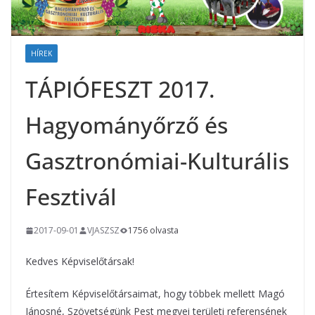
HÍREK
TÁPIÓFESZT 2017.
Hagyományőrző és
Gasztronómiai-Kulturális
Fesztivál
2017-09-01
VJASZSZ
1756 olvasta
Kedves Képviselőtársak!
Értesítem Képviselőtársaimat, hogy többek mellett Magó
Jánosné, Szövetségünk Pest megyei területi referensének