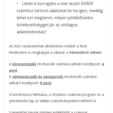
• Lehet-e korrigálni a már lezárt EKÁER
számhoz tartozó adatokat és ha igen, meddig
lehet ezt megtenni, milyen pótlékfizetési
kötelezettséggel jár az utólagos
adatmódosítás?
Az AEO rendszerének áttekintése mellett a fenti
kérdésekre is megkapjuk a választ a
Vámszekció ülésen.
A
könyvvizsgáló
résztvevők számára adható kreditpont:
4
pont
A
vámtanácsadó és vámügynök
résztvevők számára
adható kreditpont:
8 pont
A konferencia felhívása, a részletes szakmai program és a
jelentkezési lap az alábbi csatolmányokból tölthető le.
Szeretettel várunk minden érdeklődőt a szakmai