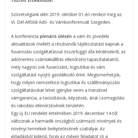
Tisztelt Érdeklődők!
Szövetségünk idén 2019. október 01-én rendezi meg az
VI. Dél-Alföldi Adó- és Vámkonferenciát Szegeden.
A konferencia
plenáris ülésén
a vám és jövedéki
aktualitások mellett a résztvevők tájékoztatást kapnak a
fuvarozási szolgáltatással összefüggő áfa kérdésekről, az
adómentes számlakiállítás ellenőrzési tapasztalatairól,
mely nagyon sok fuvarozást, logisztikai és vám
szolgáltatást nyújtó gazdálkodó érint. Megismerhetjük,
hogy milyen nemzetközi logisztikai és szállítmányozási
szolgáltatásokat lehet igénybe venni a tranzitnet
vámgarancia, a tanúsítások, képzések, áruk csomagolási
és rakodási ellenőrzésének területén.
Egy új EU rendelet értelmében 2019. december 14-től
változnak a harmadik országból származó növények és
növényi termékek beléptetésének szabályai. Az
előadásból kiderül, hogy ez milyen feladatot ró a