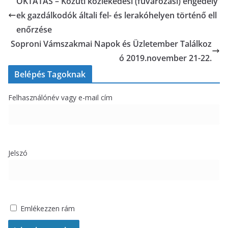
OKTATÁS – Közúti közlekedési (fuvarozási) engedély
ek gazdálkodók általi fel- és lerakóhelyen történő ell
enőrzése
Soproni Vámszakmai Napok és Üzletember Találkoz
ó 2019.november 21-22.
Belépés Tagoknak
Felhasználónév vagy e-mail cím
Jelszó
Emlékezzen rám